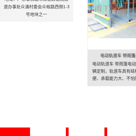
离定点频繁运载重物。
道办事处众涌村委会众裕路西侧1-3
号地块之一
电动轨道车 带雨
电动轨道车 带雨篷电
辆定制，轨道车具有结
便、承载能力大、不怕
容易、使用寿命长等特
壮实、经济、实用、易
点。 应用场合:厂内有
需要在地面上铺设轨道
自动运行，在企业厂房
房之间短距离定点频繁
车。