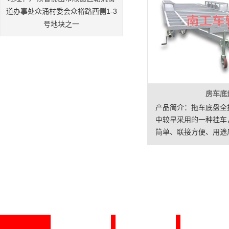
道办事处众涌村委会众裕路西侧1-3
号地块之一
房车底
产品简介：拖车底盘全
中较早采用的一种挂车
简单、联接方便、用途
板面为平板或花纹板平
护栏，箱体等装置。 
板全挂车又称全挂车、
(中国)、平板挂车、平
输的重要工具,主要用
流中心、码头等场区内