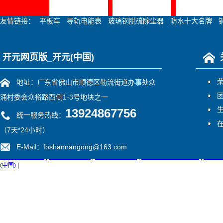
网站首页
网站首页
关于南工
友情链接：
平板车
导轨电能表
玻璃钢脱硫除尘器
防水十大名牌
开元网页版_开元(中国)
地址：广东省佛山市顺德区勒流街道办事处众
涌村委会众裕路西侧1-3号地块之一
13924867756
统一服务热线：
（7天*24小时）
E-Mail：foshannangong@163.com
欧宝OB官方网站
|
安博官方网页版
|
ABTY.COM安博
|
KY开元·（中国）集团
|
开元官
1730805423@qq.com
(中国)
|
备案号：
粤ICP备13052775号