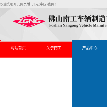
欢迎光临开元网页版_开元(中国)官网！
网站首页
关于南工
产品中心