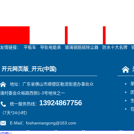
力，牵引自走转换系统
器，牵引拖行时电机与
效减少牵引阻力及电机
器；功能包括启动急停
网站首页
网站首页
关于南工
左右转向。
友情链接：
平板车
导轨电能表
玻璃钢脱硫除尘器
防水十大名牌
开元网页版_开元(中国)
地址：广东省佛山市顺德区勒流街道办事处众
涌村委会众裕路西侧1-3号地块之一
13924867756
统一服务热线：
（7天*24小时）
E-Mail：foshannangong@163.com
欧宝OB官方网站
|
安博官方网页版
|
ABTY.COM安博
|
KY开元·（中国）集团
|
开元官
1730805423@qq.com