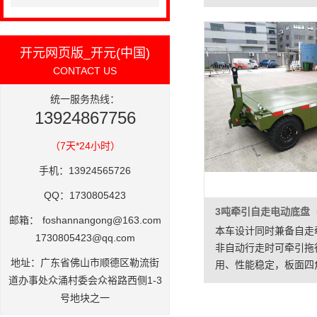
态，顶部配雨棚内空高2
后雨布为固定式，雨布
顶部两侧配上翻式气弹
开元网页版_开元(中国)
与车体两侧下部外翻式
CONTACT US
链接，打开雨棚时翻自
推行物料车进行装卸作
统一服务热线：
架配联动转向机构，前
13924867756
转，牵引车与母车接驳
提供3个电插接头，本
（7天*24小时）
带雨篷，无动力，需叉
手机：13924565726
引，可防晒防雨防尘，
电短途运输，价格实惠
QQ：1730805423
邮箱：
foshannangong@163.com
本车设计同时兼备自走
1730805423@qq.com
非自动行走时可牵引拖
地址：广东省佛山市顺德区勒流街
用、性能稳定，板面四
道办事处众涌村委会众裕路西侧1-3
装箱角件，与上装对接
号地块之一
卸，动力源采用电池组
电机采用转向采用液压