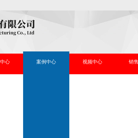
中心
案例中心
视频中心
销