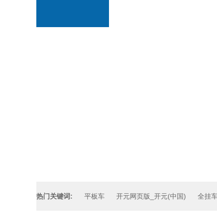
热门关键词:
平板车
开元网页版_开元(中国)
全挂