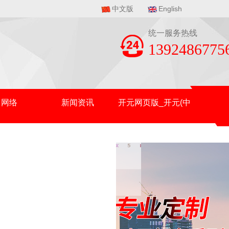
中文版
English
统一服务热线
1392486775
售网络
新闻资讯
开元网页版_开元(中
国)