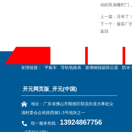
动的双扇栅栏门
上一篇：没有了
下一个：
服装厂护
返回
网站首页
网站首页
友情链接：
平板车
导轨电能表
玻璃钢脱硫除尘器
防水
开元网页版_开元(中国)
地址：广东省佛山市顺德区勒流街道办事处众
涌村委会众裕路西侧1-3号地块之一
13924867756
统一服务热线：
（7天*24小时）