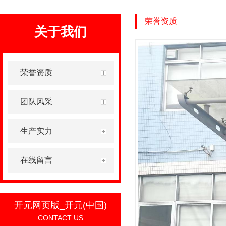
荣誉资质
关于我们
荣誉资质
团队风采
生产实力
在线留言
开元网页版_开元(中国)
CONTACT US