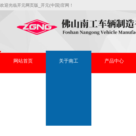
欢迎光临开元网页版_开元(中国)官网！
网站首页
关于南工
产品中心