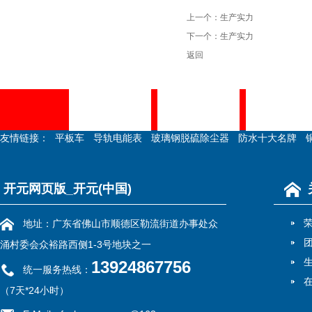
上一个：
生产实力
下一个：
生产实力
返回
网站首页
网站首页
关于南工
友情链接：
平板车
导轨电能表
玻璃钢脱硫除尘器
防水十大名牌
开元网页版_开元(中国)
地址：广东省佛山市顺德区勒流街道办事处众
涌村委会众裕路西侧1-3号地块之一
13924867756
统一服务热线：
（7天*24小时）