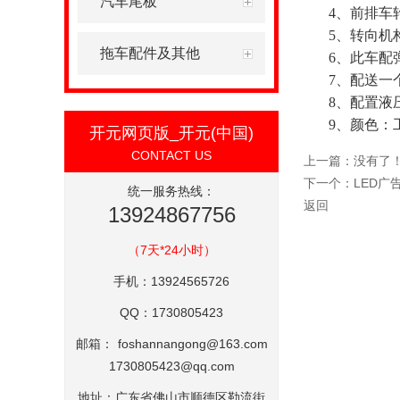
汽车尾板
4、前排车
5、转向机
拖车配件及其他
6、此车配
7、配送一
8、配置液
9、颜色：
开元网页版_开元(中国)
CONTACT US
上一篇：没有了
下一个：
LED广
统一服务热线：
返回
13924867756
（7天*24小时）
手机：13924565726
QQ：1730805423
邮箱：
foshannangong@163.com
1730805423@qq.com
地址：广东省佛山市顺德区勒流街