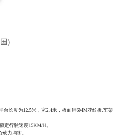
国)
台长度为12.5米，宽2.4米，板面铺6MM花纹板,车架
额定行驶速度15KM/H。
负载力均衡。