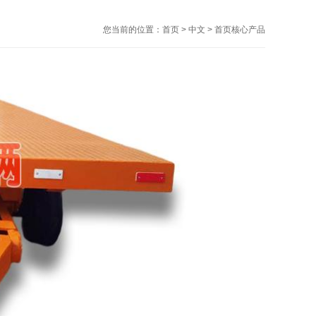
您当前的位置：
首页
>
中文
>
首页核心产品