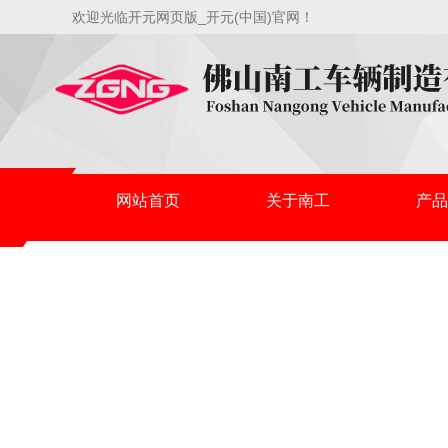
欢迎光临开元网页版_开元(中国)官网！
网站首页
关于南工
产品