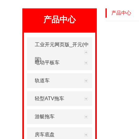
产品中心
产品中心
工业开元网页版_开元(中
国)
电动平板车
轨道车
轻型ATV拖车
游艇拖车
房车底盘