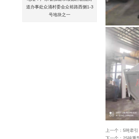
道办事处众涌村委会众裕路西侧1-3
号地块之一
上一个：
5吨牵
下一个：
25吨重