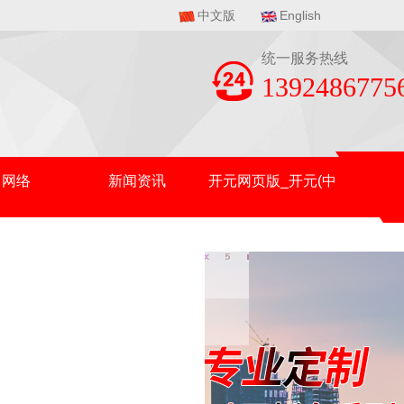
中文版
English
统一服务热线
1392486775
售网络
新闻资讯
开元网页版_开元(中
国)