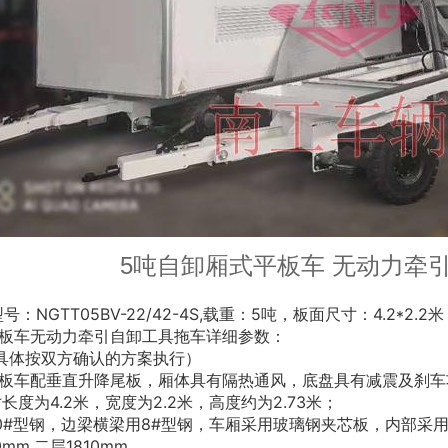
5吨自卸厢式平板车 无动力牵
型号：
NGTT05BV-22/42-4S,
载重：
5
吨，板面尺寸：
4.2*2.2
米
板车无动力牵引自卸工具拖车详细参数：
具体按双方确认的方案执行）
板车配垂直升降尾板，厢体具有隔热通风，底盘具有减震及刹车
寸长度为
4.2
米，宽度为
2.2
米，高度约为
2.73
米；
0#
型钢，边梁横梁用
8#
型钢，车厢采用玻璃钢夹芯板，内部采
0mm,
二层
1810mm.