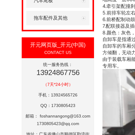
汽车尾板
4.
牵引架配撞
5.
前排车轮左
拖车配件及其他
6.
前桥配制动
7.
配联接器及插
8.
颜色：灰色
自卸车是指通
开元网页版_开元(中国)
自卸车的车厢
方倾翻，无动
CONTACT US
由于装载车厢
统一服务热线：
专用车。
13924867756
（7天*24小时）
手机：13924565726
QQ：1730805423
邮箱：
foshannangong@163.com
1730805423@qq.com
地址：广东省佛山市顺德区勒流街