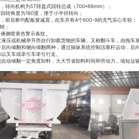
刹，转向机构为
5T
转盘式回转总成（
700*66mm
）；
右回转角度为
180
度，便于小半径转向；
鼓，前后桥均配板簧减震，此车共有
4
个
600-9
的充气实心车轮；
销；
，俩侧喷黄色警示条纹。
过液压或机械举升而自行卸载货物的车辆。又称翻斗车，由拖车
分后向倾翻和侧向倾翻两种，通过操纵系统控制活塞杆运动，后
力以叉车或牵引车牵引行走。
能自动倾翻一定角度卸料，大大节省卸料时间和劳动力，缩短运