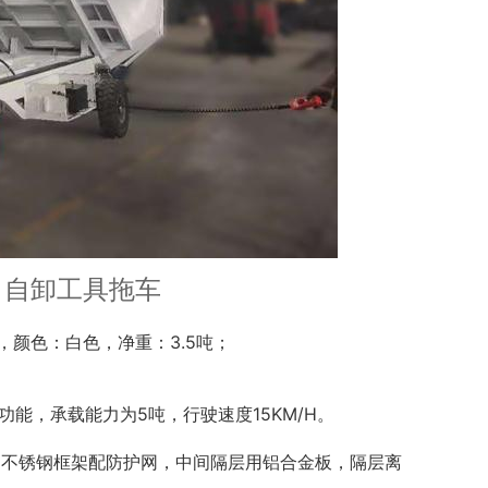
引自卸工具拖车
，颜色：白色，净重：
3.5
吨；
功能，承载能力为
5
吨，行驶速度
15KM/H
。
用不锈钢框架配防护网，中间隔层用铝合金板，隔层离