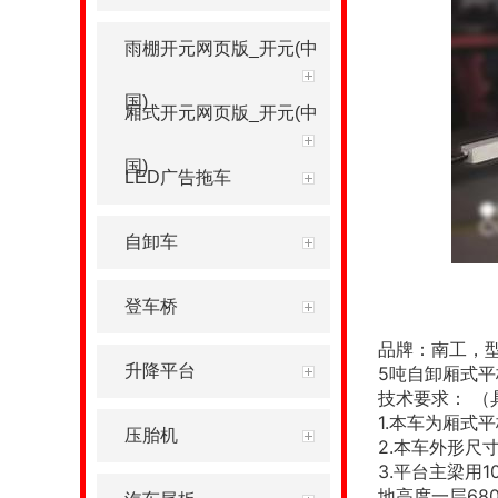
雨棚开元网页版_开元(中
国)
厢式开元网页版_开元(中
国)
LED广告拖车
自卸车
登车桥
品牌：南工，
升降平台
5
吨自卸厢式平
技术要求：
（
1.
本车为厢式平
压胎机
2.
本车外形尺
3.
平台主梁用
1
地高度一层
68