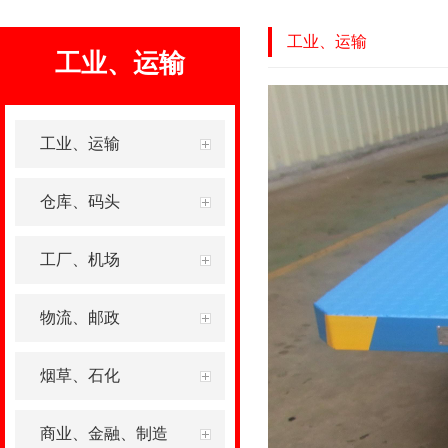
工业、运输
工业、运输
工业、运输
仓库、码头
工厂、机场
物流、邮政
烟草、石化
商业、金融、制造