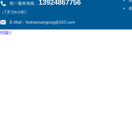
13924867756
统一服务热线：
（7天*24小时）
E-Mail：foshannangong@163.com
欧宝OB官方网站
|
安博官方网页版
|
ABTY.COM安博
|
KY开元·（中国）集团
|
开元官
1730805423@qq.com
(中国)
|
备案号：
粤ICP备13052775号