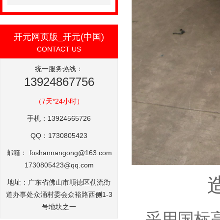
开元网页版_开元(中国)
CONTACT US
统一服务热线：
13924867756
（7天*24小时）
手机：13924565726
QQ：1730805423
邮箱：
foshannangong@163.com
1730805423@qq.com
地址：广东省佛山市顺德区勒流街
道办事处众涌村委会众裕路西侧1-3
号地块之一
采用国标