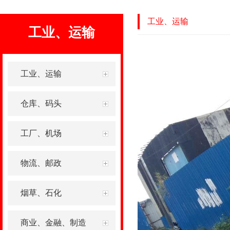
工业、运输
工业、运输
工业、运输
仓库、码头
工厂、机场
物流、邮政
烟草、石化
商业、金融、制造