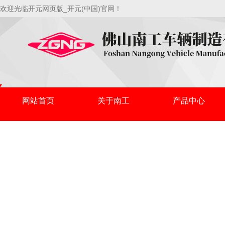
欢迎光临开元网页版_开元(中国)官网！
网站首页
关于南工
产品中心