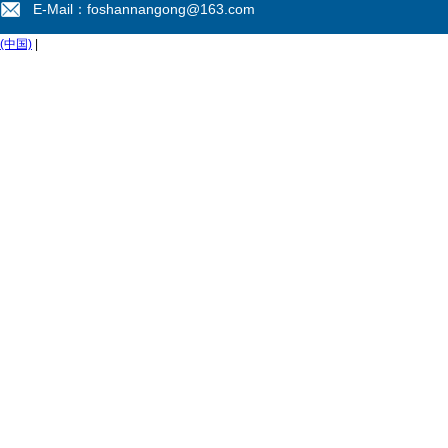
E-Mail：foshannangong@163.com
欧宝OB官方网站
|
安博官方网页版
|
ABTY.COM安博
|
KY开元·（中国）集团
|
开元官
1730805423@qq.com
(中国)
|
备案号：
粤ICP备13052775号