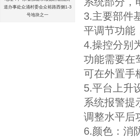
系统部分，
道办事处众涌村委会众裕路西侧1-3
3.主要部
号地块之一
平调节功能
4.操控分
功能需要在
可在外置手
5.平台上
系统报警提
调整水平后
6.颜色：消