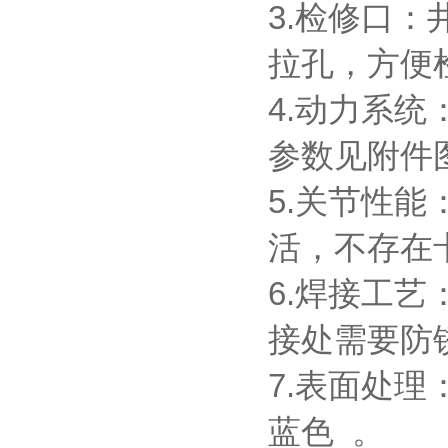
3.检修口
拉孔，方便
4.动力系统
参数见附件
5.关节性
活，不存在
6.焊接工
接处需要防
7.表面处
蓝色 。