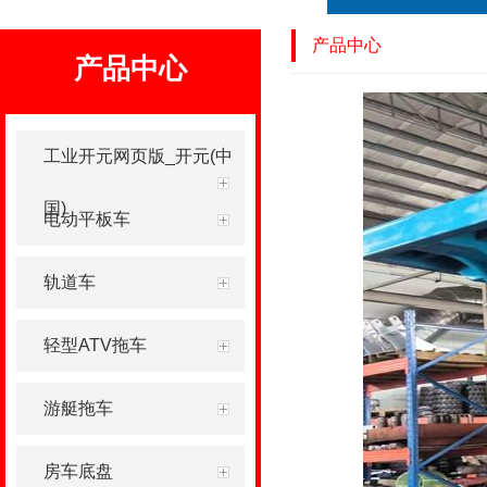
产品中心
产品中心
工业开元网页版_开元(中
国)
电动平板车
轨道车
轻型ATV拖车
游艇拖车
房车底盘